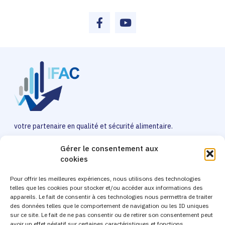
votre partenaire en qualité et sécurité alimentaire.
Gérer le consentement aux
cookies
Contact
Pour offrir les meilleures expériences, nous utilisons des technologies
256, rue Francis de Pressensé 69100 VILLEURBANNE
telles que les cookies pour stocker et/ou accéder aux informations des
appareils. Le fait de consentir à ces technologies nous permettra de traiter
04 27 11 47 29
des données telles que le comportement de navigation ou les ID uniques
contact@ifacformation.fr
sur ce site. Le fait de ne pas consentir ou de retirer son consentement peut
avoir un effet négatif sur certaines caractéristiques et fonctions.